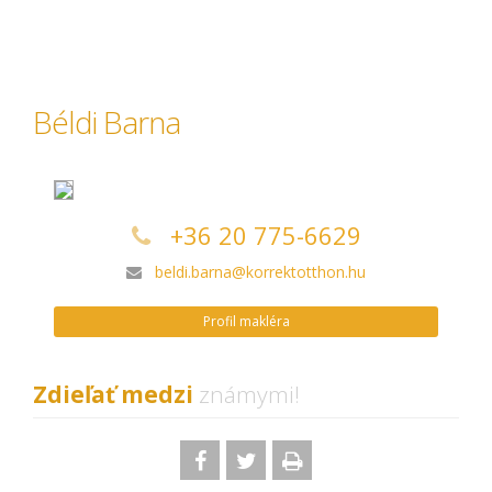
Béldi Barna
+36 20 775-6629
beldi.barna@korrektotthon.hu
Profil makléra
Zdieľať medzi
známymi!