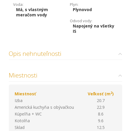
Voda:
Plyn:
Má, s vlastným
Plynovod
meračom vody
Odvod vody:
Napojený na všetky
IS
Opis nehnuteľnosti
Miestnosti
2
Miestnosť
Veľkosť (m
)
Izba
20.7
Americká kuchyňa s obývačkou
22.9
Kúpeľňa + WC
8.6
Kotolňa
9.6
Sklad
12.5