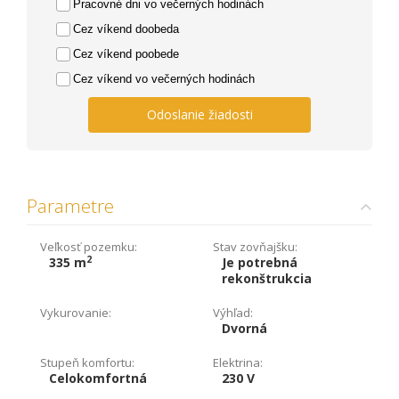
Pracovné dni vo večerných hodinách
Cez víkend doobeda
Cez víkend poobede
Cez víkend vo večerných hodinách
Odoslanie žiadosti
Parametre
Veľkosť pozemku:
Stav zovňajšku:
2
335 m
Je potrebná
rekonštrukcia
Vykurovanie:
Výhľad:
Dvorná
Stupeň komfortu:
Elektrina:
Celokomfortná
230 V