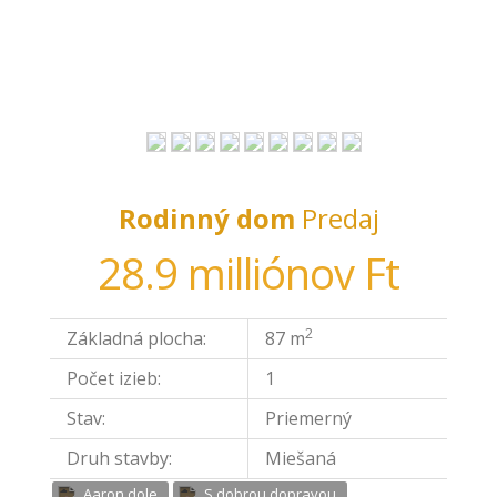
Rodinný dom
Predaj
28.9 milliónov Ft
2
Základná plocha:
87 m
Počet izieb:
1
Stav:
Priemerný
Druh stavby:
Miešaná
Aaron dole
S dobrou dopravou