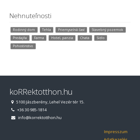
Nehnuteľnosti
Rodinný dom
Tehla
Priemyselná časť
Stavebný pozemok
Predajňa
Farma
Hotel, panzia
Chata
Sídlo
Pohostinstvo
koRRektotthon.hu
5100 Jászberény, Lehel Vezér tér 15.
+36 30 985-1814
info@korrektotthon.hu
Impresszum
Adatkezelés