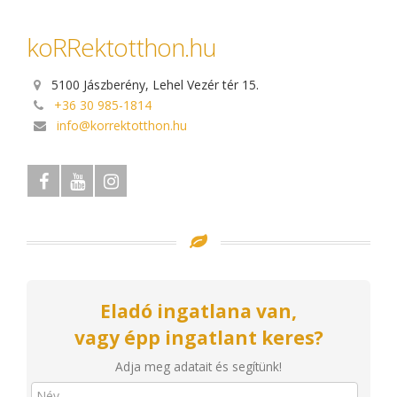
koRRektotthon.hu
5100 Jászberény, Lehel Vezér tér 15.
+36 30 985-1814
info@korrektotthon.hu
Eladó ingatlana van,
vagy épp ingatlant keres?
Adja meg adatait és segítünk!