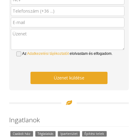
Az
Adatkezelési tájékoztatót
elolvastam és elfogadom.
Üzenet küldése
Ingatlanok
Családi ház
Téglalakás
Iparterület
Építési telek