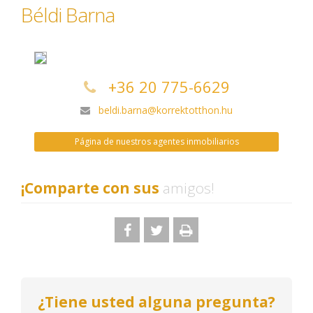
Béldi Barna
+36 20 775-6629
beldi.barna@korrektotthon.hu
Página de nuestros agentes inmobiliarios
¡Comparte con sus
amigos!
¿Tiene usted alguna pregunta?