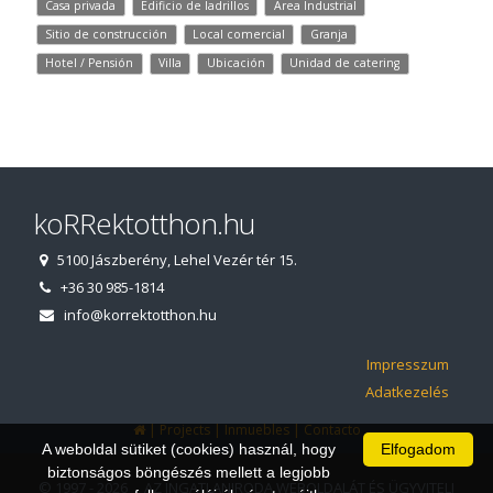
Casa privada
Edificio de ladrillos
Area Industrial
Sitio de construcción
Local comercial
Granja
Hotel / Pensión
Villa
Ubicación
Unidad de catering
koRRektotthon.hu
5100 Jászberény, Lehel Vezér tér 15.
+36 30 985-1814
info@korrektotthon.hu
Impresszum
Adatkezelés
|
|
|
Projects
Inmuebles
Contacto
A weboldal sütiket (cookies) használ, hogy
Elfogadom
biztonságos böngészés mellett a legjobb
© 1997 - 2026 AZ INGATLANIRODA WEBOLDALÁT ÉS ÜGYVITELI