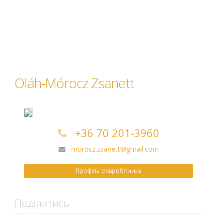
Oláh-Mórocz Zsanett
+36 70 201-3960
morocz.zsanett@gmail.com
Профіль співробітника
Поділитись