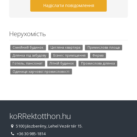
Надіслати повідомлення
Нерухомість
Сімейний будинок
Цегляна квартира
Примислова площа
Ділянка під забудову
Бізнес приміщення
Ферма
Готель, пансіонат
Літній будинок
Промислова ділянка
Одиниця харчової промисловості
koRRektotthon.hu
5100 Jászberény, Lehel Vezér tér 15.
+36 30 985-1814