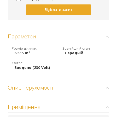
Відіслати запит
Параметри
Розмір ділянки:
Зовнійшній стан:
2
6 515 m
Середній
Світло:
Введено (230 Volt)
Опис нерухомості
Приміщення