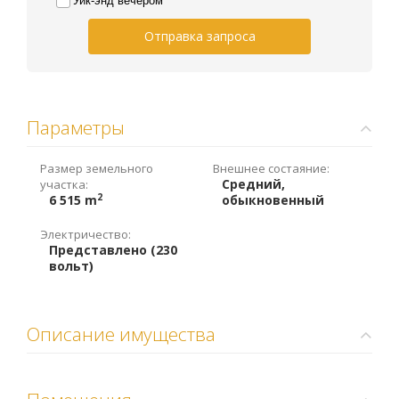
Уик-энд вечером
Отправка запроса
Параметры
Размер земельного
Внешнее состаяние:
Средний,
участка:
2
6 515 m
обыкновенный
Электричество:
Представлено (230
вольт)
Описание имущества