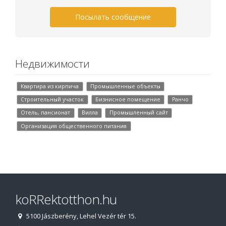
Посылать сообщение
Недвижимости
Квартира из кирпича
Промышленные объекты
Строительный участок
Бизнисное помещение
Ранчо
Отель, пансионат
Вилла
Промышленный сайт
Организация общественного питания
koRRektotthon.hu
5100 Jászberény, Lehel Vezér tér 15.