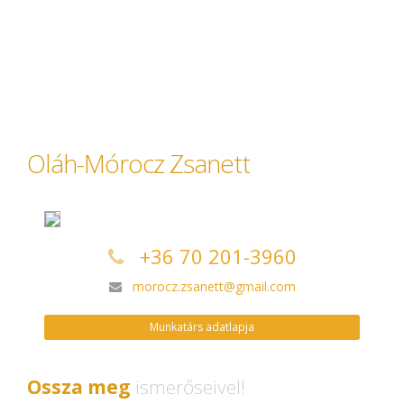
Oláh-Mórocz Zsanett
+36 70 201-3960
morocz.zsanett@gmail.com
Munkatárs adatlapja
Ossza meg
ismerőseivel!