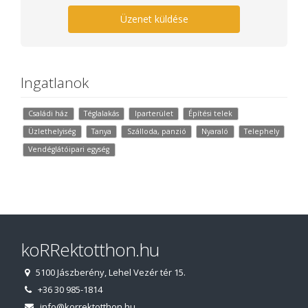
Üzenet küldése
Ingatlanok
Családi ház
Téglalakás
Iparterület
Építési telek
Üzlethelyiség
Tanya
Szálloda, panzió
Nyaraló
Telephely
Vendéglátóipari egység
koRRektotthon.hu
5100 Jászberény, Lehel Vezér tér 15.
+36 30 985-1814
info@korrektotthon.hu