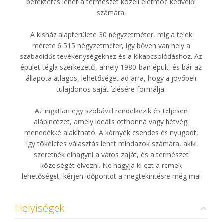
befektetés lehet a természet közeli életmód kedvelői
számára.
A kisház alapterülete 30 négyzetméter, míg a telek
mérete 6 515 négyzetméter, így bőven van hely a
szabadidős tevékenységekhez és a kikapcsolódáshoz. Az
épület tégla szerkezetű, amely 1980-ban épült, és bár az
állapota átlagos, lehetőséget ad arra, hogy a jövőbeli
tulajdonos saját ízlésére formálja.
Az ingatlan egy szobával rendelkezik és teljesen
alápincézet, amely ideális otthonná vagy hétvégi
menedékké alakítható. A környék csendes és nyugodt,
így tökéletes választás lehet mindazok számára, akik
szeretnék elhagyni a város zaját, és a természet
közelségét élvezni. Ne hagyja ki ezt a remek
lehetőséget, kérjen időpontot a megtekintésre még ma!
Helyiségek