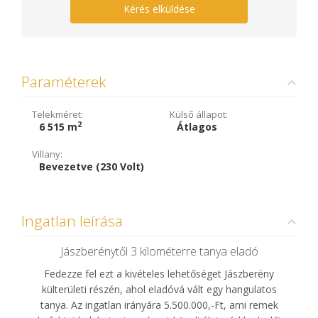
Kérés elküldése
Paraméterek
Telekméret:
Külső állapot:
2
6 515 m
Átlagos
Villany:
Bevezetve (230 Volt)
Ingatlan leírása
Jászberénytől 3 kilométerre tanya eladó
Fedezze fel ezt a kivételes lehetőséget Jászberény
külterületi részén, ahol eladóvá vált egy hangulatos
tanya. Az ingatlan irányára 5.500.000,-Ft, ami remek