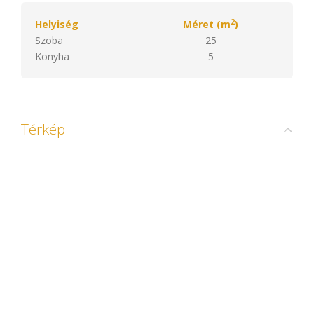
2
Helyiség
Méret (m
)
Szoba
25
Konyha
5
Térkép