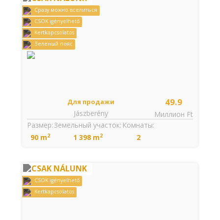
Cразу можно вселиться
CSOK igényelhető
Kertkapcsolatos
Зеленый пояс
49.9
Для продажи
Jászberény
Миллион Ft
Размер:
Земельный участок:
Комнаты:
2
2
90 m
1 398 m
2
CSAK NÁLUNK
CSOK igényelhető
Kertkapcsolatos