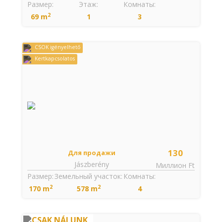
Размер:
Этаж:
Комнаты:
2
69 m
1
3
CSOK igényelhető
Kertkapcsolatos
130
Для продажи
Jászberény
Миллион Ft
Размер:
Земельный участок:
Комнаты:
2
2
170 m
578 m
4
CSAK NÁLUNK