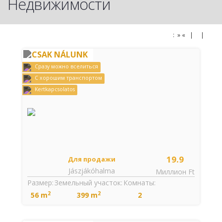
Недвижимости
: » « |
|
CSAK NÁLUNK
Cразу можно вселиться
С хорошим транспортом
Kertkapcsolatos
19.9
Для продажи
Jászjákóhalma
Миллион Ft
Размер:
Земельный участок:
Комнаты:
2
2
56 m
399 m
2