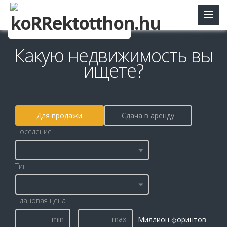
Какую недвижимость вы
ищете?
Для продажи
Сдача в аренду
Поселение
Тип
Плановая цена
-
Миллион форинтов