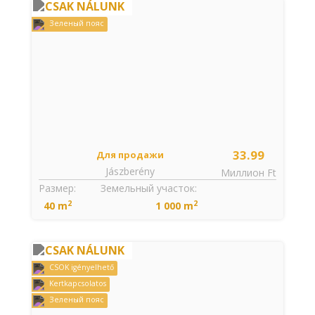
CSAK NÁLUNK
Зеленый пояс
33.99
Для продажи
Jászberény
Миллион Ft
Размер:
Земельный участок:
2
2
40 m
1 000 m
CSAK NÁLUNK
CSOK igényelhető
Kertkapcsolatos
Зеленый пояс