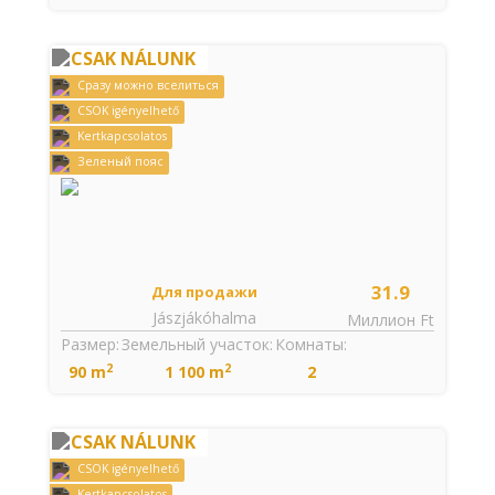
CSAK NÁLUNK
Cразу можно вселиться
CSOK igényelhető
Kertkapcsolatos
Зеленый пояс
31.9
Для продажи
Jászjákóhalma
Миллион Ft
Размер:
Земельный участок:
Комнаты:
2
2
90 m
1 100 m
2
CSAK NÁLUNK
CSOK igényelhető
Kertkapcsolatos