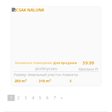
CSAK NÁLUNK
59.99
Бизнисное помещение
Для продажи
Jászfényszaru
Миллион Ft
Размер:
Земельный участок:
Комнаты:
2
2
250 m
310 m
3
1
2
3
4
5
6
7
»