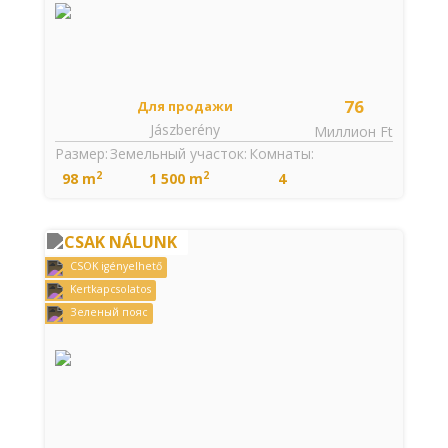
76
Для продажи
Jászberény
Миллион Ft
Размер:
Земельный участок:
Комнаты:
2
2
98 m
1 500 m
4
CSAK NÁLUNK
CSOK igényelhető
Kertkapcsolatos
Зеленый пояс