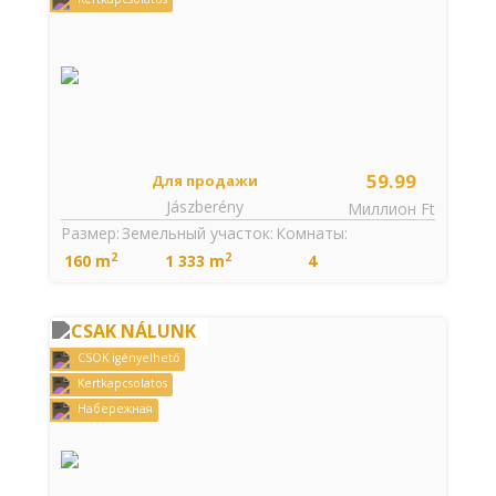
59.99
Для продажи
Jászberény
Миллион Ft
Размер:
Земельный участок:
Комнаты:
2
2
160 m
1 333 m
4
CSAK NÁLUNK
CSOK igényelhető
Kertkapcsolatos
Набережная