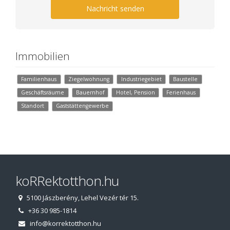
Nachricht senden
Immobilien
Familienhaus
Ziegelwohnung
Industriegebiet
Baustelle
Geschäftsräume
Bauernhof
Hotel, Pension
Ferienhaus
Standort
Gaststättengewerbe
koRRektotthon.hu
5100 Jászberény, Lehel Vezér tér 15.
+36 30 985-1814
info@korrektotthon.hu