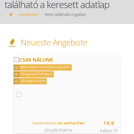
található a keresett adatlap
Immobilien
Nem található ingatlan
Neueste Angebote
CSAK NÁLUNK
Kann sofort verschoben werden
Mit gutem Transport
Kertkapcsolatos
19.9
Familienhaus
zu verkaufen
Jászjákóhalma
t
million Ft