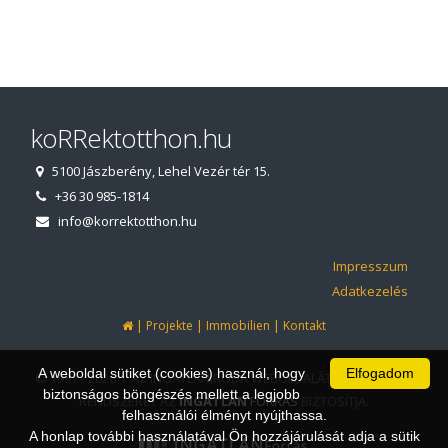
koRRektotthon.hu
5100 Jászberény, Lehel Vezér tér 15.
+36 30 985-1814
info@korrektotthon.hu
Impresszum
Adatkezelés
|
|
|
Projekte
Immobilien
Kontakt
A weboldal sütiket (cookies) használ, hogy
Elfogadom
© 1997 - 2026 AZ INGATLANIRODA WEBOLDALÁT ÉS ÜGYVITELI
biztonságos böngészés mellett a legjobb
RENDSZERÉT AZ
INGATLAN
FORRÁS
BIZTOSÍTJA.
felhasználói élményt nyújthassa.
A honlap további használatával Ön hozzájárulását adja a sütik