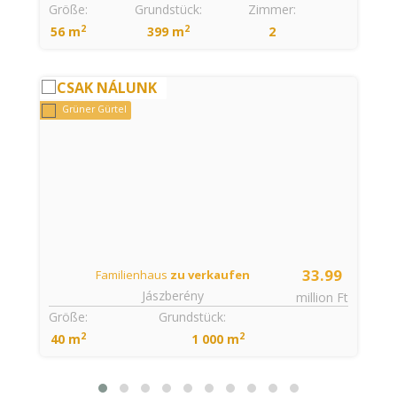
Größe:
Grundstück:
Zimmer:
2
2
56 m
399 m
2
CSAK NÁLUNK
Grüner Gürtel
33.99
Familienhaus
zu verkaufen
Jászberény
t
million Ft
Größe:
Grundstück:
2
2
40 m
1 000 m