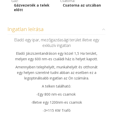
Gáz:
Csatorna:
Gázvezeték a telek
Csatorna az utcában
előtt
Ingatlan leírása
Eladó egy ipar, mezőgazdasági terület illetve egy
exkluzív ingatlan
Eladó Jászszentandráson egy közel 1,5 Ha terület,
melyen egy 600 nm-es családi ház is helyet kapott.
Amennyiben telephelyét, munkahelyét és otthonát
egy helyen szeretné tudni abban az esetben ez a
legoptinálisabb ingatlan az Ön számára.
A telken található:
-Egy 800 nm-es csarnok
-Illetve egy 1200nm-es csarnok
-3×115 KW Trafó