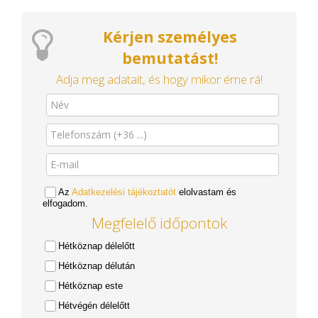
Kérjen személyes
bemutatást!
Adja meg adatait, és hogy mikor érne rá!
Az
Adatkezelési tájékoztatót
elolvastam és
elfogadom.
Megfelelő időpontok
Hétköznap délelőtt
Hétköznap délután
Hétköznap este
Hétvégén délelőtt