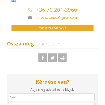
+36 70 201-3960
morocz.zsanett@gmail.com
Munkatárs adatlapja
Ossza meg
ismerőseivel!
Kérdése van?
Adja meg adatait és felhívjuk!