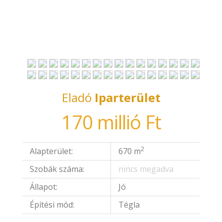
CSAK NÁLUNK
Eladó
Iparterület
170 millió Ft
2
Alapterület:
670 m
Szobák száma:
nincs megadva
Állapot:
Jó
Építési mód:
Tégla