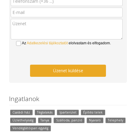
Az
Adatkezelési tájékoztatót
elolvastam és elfogadom.
Üzenet küldése
Ingatlanok
Családi ház
Téglalakás
Iparterület
Építési telek
Üzlethelyiség
Tanya
Szálloda, panzió
Nyaraló
Telephely
Vendéglátóipari egység