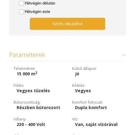
Hétvégén délután
Hétvégén este
Kérés elküldése
Paraméterek
Telekméret:
Külső állapot:
2
15 000 m
Jó
Fűtés:
Kilátás:
Vegyes tüzelés
Vegyes
Bútorozottság:
Komfort fokozat:
Részben bútorozott
Dupla komfort
Villany:
Víz:
230 - 400 Volt
Van, saját vízórával