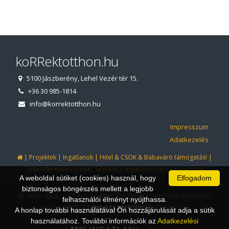
koRRektotthon.hu
5100 Jászberény, Lehel Vezér tér 15.
+36 30 985-1814
info@korrektotthon.hu
Impresszum
Adatkezelés
|
|
|
|
Projektek
Ingatlanok
Hitel & CSOK & Babaváró támogatás!
|
|
Otthonteremtés szívvel, lélekkel!
Ingatlan Coach
Kapcsolat
A weboldal sütiket (cookies) használ, hogy
Elfogadom
biztonságos böngészés mellett a legjobb
© 1997 - 2026 AZ INGATLANIRODA WEBOLDALÁT ÉS ÜGYVITELI
felhasználói élményt nyújthassa.
RENDSZERÉT AZ
INGATLAN
FORRÁS
BIZTOSÍTJA.
A honlap további használatával Ön hozzájárulását adja a sütik
használatához. További információk az
Adatkezelési