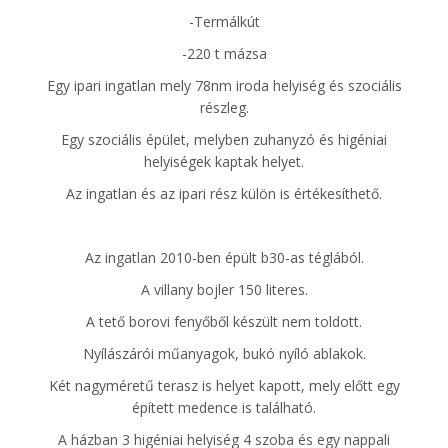
-Termálkút
-220 t mázsa
Egy ipari ingatlan mely 78nm iroda helyiség és szociális
részleg.
Egy szociális épület, melyben zuhanyzó és higéniai
helyiségek kaptak helyet.
Az ingatlan és az ipari rész külön is értékesíthető.
Az ingatlan 2010-ben épült b30-as téglából.
A villany bojler 150 literes.
A tető borovi fenyőből készült nem toldott.
Nyílászárói műanyagok, bukó nyíló ablakok.
Két nagyméretű terasz is helyet kapott, mely előtt egy
épített medence is található.
A házban 3 higéniai helyiség 4 szoba és egy nappali