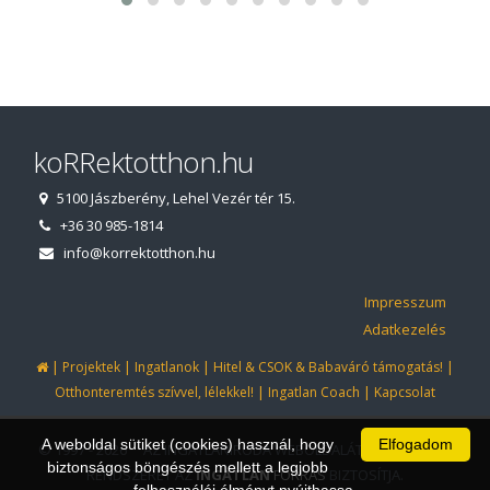
koRRektotthon.hu
5100 Jászberény, Lehel Vezér tér 15.
+36 30 985-1814
info@korrektotthon.hu
Impresszum
Adatkezelés
|
|
|
|
Projektek
Ingatlanok
Hitel & CSOK & Babaváró támogatás!
|
|
Otthonteremtés szívvel, lélekkel!
Ingatlan Coach
Kapcsolat
A weboldal sütiket (cookies) használ, hogy
Elfogadom
© 1997 - 2026 AZ INGATLANIRODA WEBOLDALÁT ÉS ÜGYVITELI
biztonságos böngészés mellett a legjobb
RENDSZERÉT AZ
INGATLAN
FORRÁS
BIZTOSÍTJA.