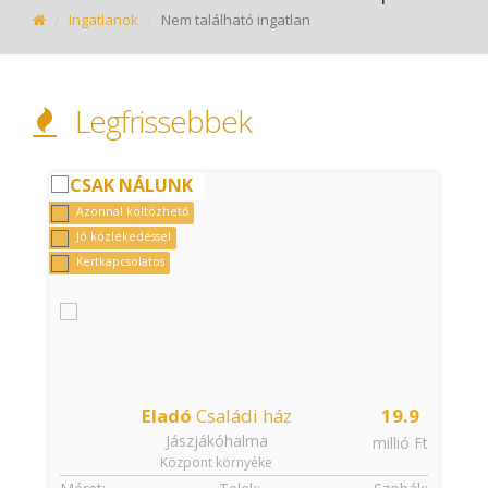
Ingatlanok
Nem található ingatlan
Legfrissebbek
CSAK NÁLUNK
Azonnal költözhető
Jó közlekedéssel
Kertkapcsolatos
Eladó
Családi ház
19.9
Jászjákóhalma
t
millió Ft
Központ környéke