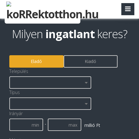
Milyen
ingatlant
keres?
Eladó
Kiadó
Település
Típus
Irányár
-
millió Ft