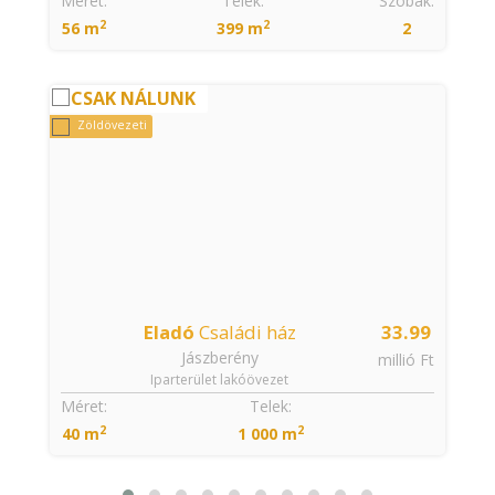
:
Méret:
Telek:
Szobák:
2
2
56 m
399 m
2
CSAK NÁLUNK
Zöldövezeti
Eladó
Családi ház
33.99
Jászberény
t
millió Ft
Iparterület lakóövezet
:
Méret:
Telek:
2
2
40 m
1 000 m