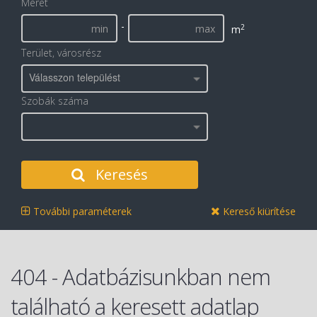
Méret
-
2
m
Terület, városrész
Válasszon települést
Szobák száma
Keresés
További paraméterek
Kereső kiürítése
404 - Adatbázisunkban nem
található a keresett adatlap