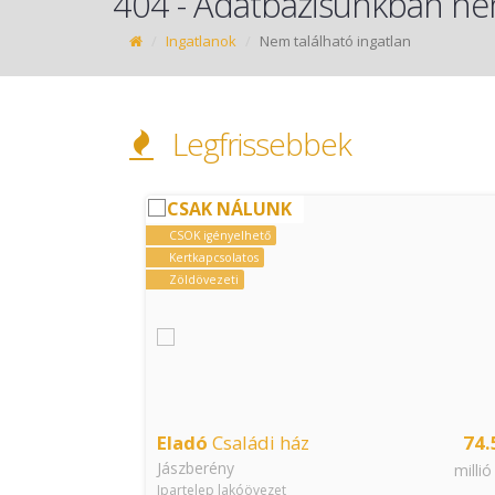
404 - Adatbázisunkban nem
Ingatlanok
Nem található ingatlan
Legfrissebbek
CSAK NÁLUNK
CSOK igényelhető
Kertkapcsolatos
Zöldövezeti
19.9
Eladó
Családi ház
74.
Jászberény
millió Ft
millió
Ipartelep lakóövezet