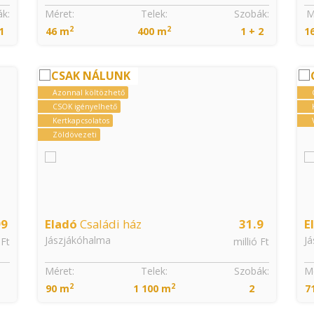
k:
Méret:
Telek:
Szobák:
M
2
2
1
46 m
400 m
1 + 2
1
CSAK NÁLUNK
Azonnal költözhető
CSOK igényelhető
Kertkapcsolatos
Zöldövezeti
99
Eladó
Családi ház
31.9
E
Jászjákóhalma
Já
 Ft
millió Ft
Méret:
Telek:
Szobák:
Mé
2
2
90 m
1 100 m
2
7