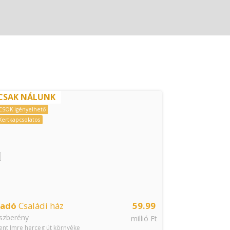
CSAK NÁLUNK
CSAK NÁ
CSOK igényelhető
CSOK igényelhe
Kertkapcsolatos
Kertkapcsolatos
ladó
Családi ház
59.99
Eladó
Tégla
szberény
Jászberény
millió Ft
ent Imre herceg út környéke
Kossuth utca kö