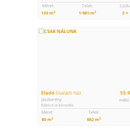
Szobák:
Méret:
Telek:
Szobá
2
2
2
130 m
1 981 m
3 + 
CSAK NÁLUNK
33.99
Eladó
Családi ház
55.
Jászberény
millió Ft
millió
Rákóczi ut környéke
Méret:
Telek:
2
2
80 m
862 m