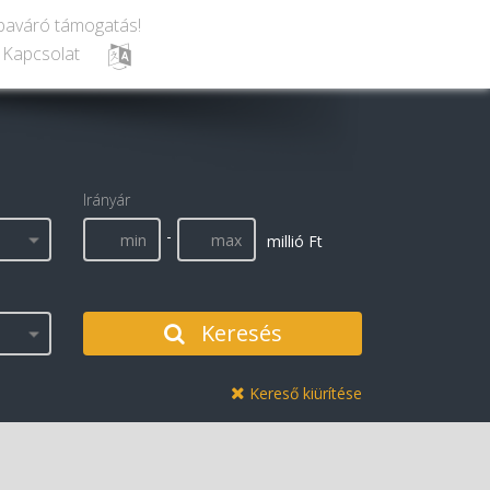
baváró támogatás!
Kapcsolat
Irányár
-
millió Ft
Keresés
Kereső kiürítése