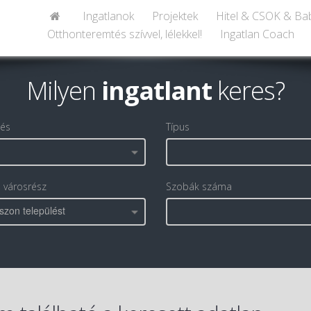
Ingatlanok
Projektek
Hitel & CSOK & Ba
Otthonteremtés szívvel, lélekkel!
Ingatlan Coach
Milyen
ingatlant
keres?
lés
Típus
, városrész
Szobák száma
szon települést