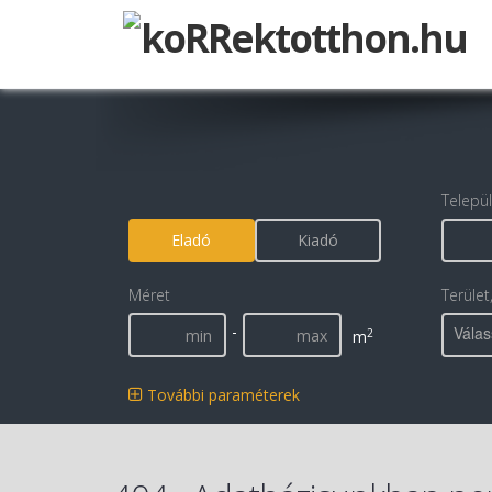
Telepü
Eladó
Kiadó
Méret
Terület
-
Válas
2
m
További paraméterek