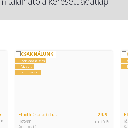
 található a keresett adatlap
CSAK NÁLUNK
Kertkapcsolatos
Vízparti
Zöldövezeti
5
Eladó
Családi ház
29.9
E
Hatvan
Já
 Ft
millió Ft
Sóderos-tó
Sz