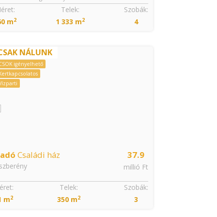
éret:
Telek:
Szobák:
Méret:
2
2
2
60 m
1 333 m
4
69 m
CSAK NÁLUNK
CSOK igényelhe
Kertkapcsolatos
CSOK igényelhető
Kertkapcsolatos
Vízparti
ladó
Családi ház
37.9
Eladó
Csalá
szberény
Jászberény
millió Ft
Fehértói út kör
ret:
Telek:
Szobák:
Méret:
2
2
2
1 m
350 m
3
170 m