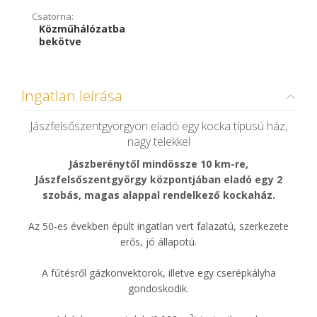
Csatorna:
Közműhálózatba
bekötve
Ingatlan leírása
Jászfelsőszentgyörgyön eladó egy kocka típusú ház,
nagy telekkel
Jászberénytől mindössze 10 km-re,
Jászfelsőszentgyörgy központjában eladó egy 2
szobás, magas alappal rendelkező kockaház.
Az 50-es években épült ingatlan vert falazatú, szerkezete
erős, jó állapotú.
A fűtésről gázkonvektorok, illetve egy cserépkályha
gondoskodik.
2