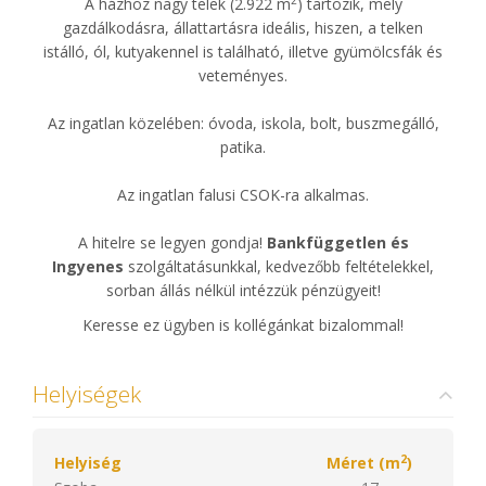
A házhoz nagy telek (2.922 m
) tartozik, mely
gazdálkodásra, állattartásra ideális, hiszen, a telken
istálló, ól, kutyakennel is található, illetve gyümölcsfák és
veteményes.
Az ingatlan közelében: óvoda, iskola, bolt, buszmegálló,
patika.
Az ingatlan falusi CSOK-ra alkalmas.
A hitelre se legyen gondja!
Bankfüggetlen és
Ingyenes
szolgáltatásunkkal, kedvezőbb feltételekkel,
sorban állás nélkül intézzük pénzügyeit!
Keresse ez ügyben is kollégánkat bizalommal!
Helyiségek
2
Helyiség
Méret (m
)