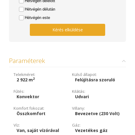
Hétvégén délelőtt
Hétvégén délután
Hétvégén este
Kérés elküldése
Paraméterek
Telekméret:
Külső állapot:
2
2 922 m
Felújításra szoruló
Fűtés:
Kilátás:
Konvektor
Udvari
Komfort fokozat:
Villany:
Összkomfort
Bevezetve (230 Volt)
Víz:
Gáz:
Van, saját vízórával
Vezetékes gáz