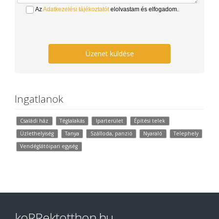
Az
Adatkezelési tájékoztatót
elolvastam és elfogadom.
Üzenet küldése
Ingatlanok
Családi ház
Téglalakás
Iparterület
Építési telek
Üzlethelyiség
Tanya
Szálloda, panzió
Nyaraló
Telephely
Vendéglátóipari egység
koRRektotthon.hu