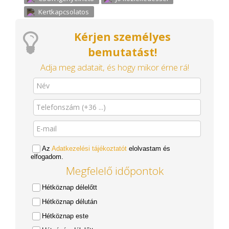
Kertkapcsolatos
Kérjen személyes
bemutatást!
Adja meg adatait, és hogy mikor érne rá!
Az
Adatkezelési tájékoztatót
elolvastam és
elfogadom.
Megfelelő időpontok
Hétköznap délelőtt
Hétköznap délután
Hétköznap este