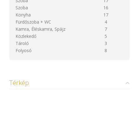
Szoba
17
Szoba
16
Konyha
17
Fürdőszoba + WC
4
Kamra, Éléskamra, Spájz
7
Közlekedő
5
Tároló
3
Folyosó
8
Térkép