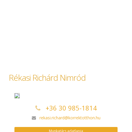
Rékasi Richárd Nimród
+36 30 985-1814
rekasi.richard@korrektotthon.hu
Munkatárs adatlapja