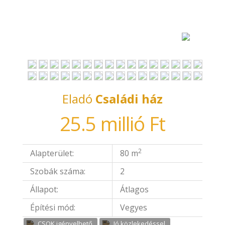
Eladó
Családi ház
25.5 millió Ft
2
Alapterület:
80 m
Szobák száma:
2
Állapot:
Átlagos
Építési mód:
Vegyes
CSOK igényelhető
Jó közlekedéssel